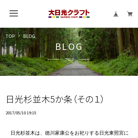
TOP
BLOG
B
L
O
G
ブログ
日光杉並木5か条（その１）
2017/05/10 19:15
日光杉並木は、徳川家康公をお祀りする日光東照宮に