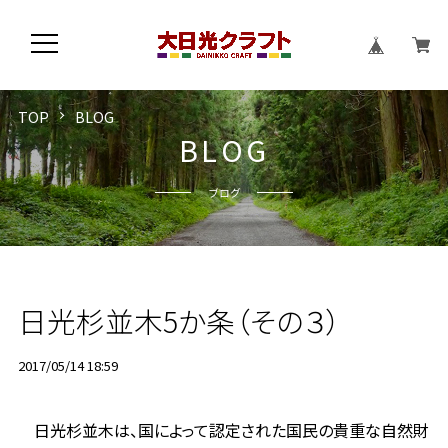
TOP
BLOG
B
L
O
G
ブログ
日光杉並木5か条（その３）
2017/05/14 18:59
日光杉並木は、国によって認定された国民の貴重な自然財