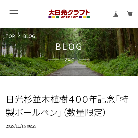
TOP
BLOG
B
L
O
G
ブログ
日光杉並木植樹４００年記念「特
製ボールペン」（数量限定）
2025/11/16 08:25